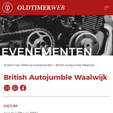
EVENEMENTEN
Je bent hier:
Oldtimer evenementen
>
British Autojumble Waalwijk
British Autojumble Waalwijk
DATUM