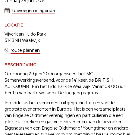
zondag 29 juni 2014
toevoegen in agenda
LOCATIE
Vijverlaan - Lido Park
5143NH Waalwijk
route plannen
BESCHRIJVING
Op zondag 29 juni 2014 organiseert het MG
Samenwerkingsverband, voor de 14' keer, de BRITISH
AUTOJUMBLE in het Lido Park te Waalwijk. Vanaf 09.00 uur
bent u van harte welkom. De toegang is gratis.
Inmiddels is het evenement uitgegroeid tot een van de
grootste evenementen in Europa. Het is een verzamelplaats
van Engelse Oldtimer verenigingen en particulieren die een
plekje uitzoeken en gastvrijheid verlenen aan de bezoekers.
Eigenaars van een Engelse Oldtimer of Youngtimer en andere
geïnteresseerden zijn welkom om met zijn of haar automobiel