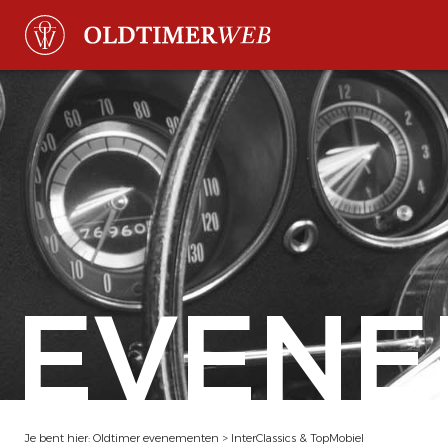
EVENE
Je bent hier:
Oldtimer evenementen
>
InterClassics & TopMobiel