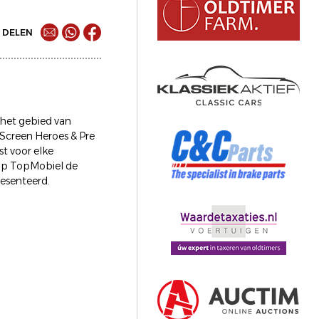
DELEN
 het gebied van
Screen Heroes & Pre
t voor elke
 op TopMobiel de
resenteerd.