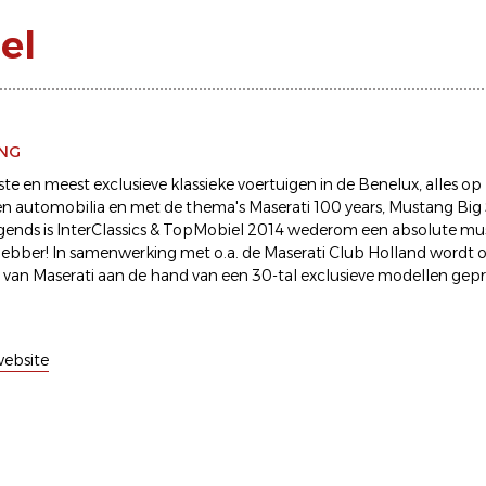
el
ING
te en meest exclusieve klassieke voertuigen in de Benelux, alles op
n automobilia en met de thema's Maserati 100 years, Mustang Big 
ends is InterClassics & TopMobiel 2014 wederom een absolute mus
hebber! In samenwerking met o.a. de Maserati Club Holland wordt
 van Maserati aan de hand van een 30-tal exclusieve modellen gep
ebsite