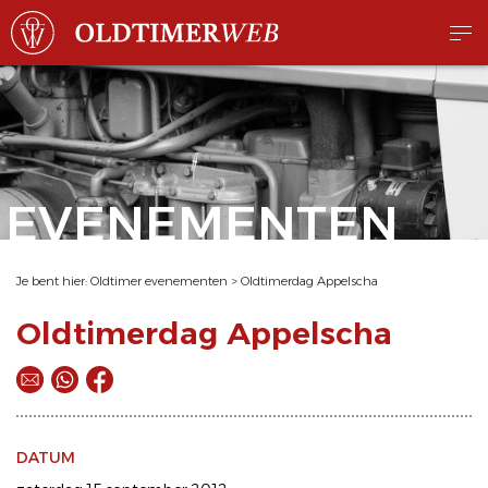
EVENEMENTEN
Je bent hier:
Oldtimer evenementen
>
Oldtimerdag Appelscha
Oldtimerdag Appelscha
DATUM