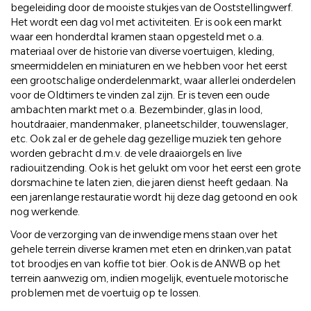
begeleiding door de mooiste stukjes van de Ooststellingwerf.
Het wordt een dag vol met activiteiten. Er is ook een markt
waar een honderdtal kramen staan opgesteld met o.a.
materiaal over de historie van diverse voertuigen, kleding,
smeermiddelen en miniaturen en we hebben voor het eerst
een grootschalige onderdelenmarkt, waar allerlei onderdelen
voor de Oldtimers te vinden zal zijn. Er is teven een oude
ambachten markt met o.a. Bezembinder, glas in lood,
houtdraaier, mandenmaker, planeetschilder, touwenslager,
etc. Ook zal er de gehele dag gezellige muziek ten gehore
worden gebracht d.m.v. de vele draaiorgels en live
radiouitzending. Ook is het gelukt om voor het eerst een grote
dorsmachine te laten zien, die jaren dienst heeft gedaan. Na
een jarenlange restauratie wordt hij deze dag getoond en ook
nog werkende.
Voor de verzorging van de inwendige mens staan over het
gehele terrein diverse kramen met eten en drinken,van patat
tot broodjes en van koffie tot bier. Ook is de ANWB op het
terrein aanwezig om, indien mogelijk, eventuele motorische
problemen met de voertuig op te lossen.