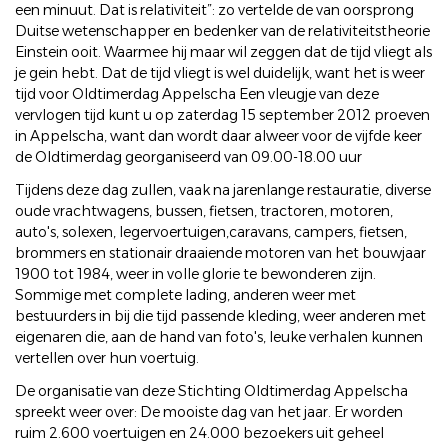
een minuut. Dat is relativiteit”: zo vertelde de van oorsprong
Duitse wetenschapper en bedenker van de relativiteitstheorie
Einstein ooit. Waarmee hij maar wil zeggen dat de tijd vliegt als
je gein hebt. Dat de tijd vliegt is wel duidelijk, want het is weer
tijd voor Oldtimerdag Appelscha Een vleugje van deze
vervlogen tijd kunt u op zaterdag 15 september 2012 proeven
in Appelscha, want dan wordt daar alweer voor de vijfde keer
de Oldtimerdag georganiseerd van 09.00-18.00 uur
Tijdens deze dag zullen, vaak na jarenlange restauratie, diverse
oude vrachtwagens, bussen, fietsen, tractoren, motoren,
auto's, solexen, legervoertuigen,caravans, campers, fietsen,
brommers en stationair draaiende motoren van het bouwjaar
1900 tot 1984, weer in volle glorie te bewonderen zijn.
Sommige met complete lading, anderen weer met
bestuurders in bij die tijd passende kleding, weer anderen met
eigenaren die, aan de hand van foto's, leuke verhalen kunnen
vertellen over hun voertuig.
De organisatie van deze Stichting Oldtimerdag Appelscha
spreekt weer over: De mooiste dag van het jaar. Er worden
ruim 2.600 voertuigen en 24.000 bezoekers uit geheel