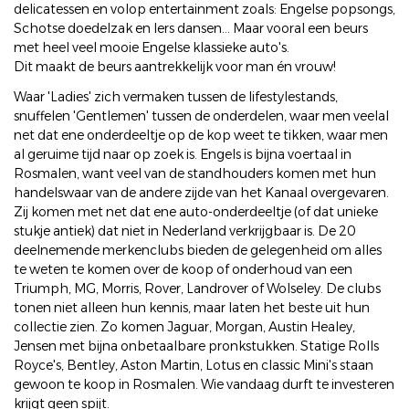
delicatessen en volop entertainment zoals: Engelse popsongs,
Schotse doedelzak en Iers dansen... Maar vooral een beurs
met heel veel mooie Engelse klassieke auto's.
Dit maakt de beurs aantrekkelijk voor man én vrouw!
Waar 'Ladies' zich vermaken tussen de lifestylestands,
snuffelen 'Gentlemen' tussen de onderdelen, waar men veelal
net dat ene onderdeeltje op de kop weet te tikken, waar men
al geruime tijd naar op zoek is. Engels is bijna voertaal in
Rosmalen, want veel van de standhouders komen met hun
handelswaar van de andere zijde van het Kanaal overgevaren.
Zij komen met net dat ene auto-onderdeeltje (of dat unieke
stukje antiek) dat niet in Nederland verkrijgbaar is. De 20
deelnemende merkenclubs bieden de gelegenheid om alles
te weten te komen over de koop of onderhoud van een
Triumph, MG, Morris, Rover, Landrover of Wolseley. De clubs
tonen niet alleen hun kennis, maar laten het beste uit hun
collectie zien. Zo komen Jaguar, Morgan, Austin Healey,
Jensen met bijna onbetaalbare pronkstukken. Statige Rolls
Royce's, Bentley, Aston Martin, Lotus en classic Mini's staan
gewoon te koop in Rosmalen. Wie vandaag durft te investeren
krijgt geen spijt.