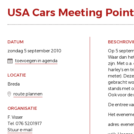
USA Cars Meeting Point
DATUM
BESCHRIJV
zondag 5 september 2010
Op 5 septem
Waar dan het
toevoegen in agenda
zijn. Met o.a
harley's en 
LOCATIE
meter). Dez
gebracht wor
Breda
stands met o.
route plannen
Ook voor de 
De entree va
ORGANISATIE
Het evenemen
F. Visser
Tel. 076 5201917
adres: evene
Stuur e-mail