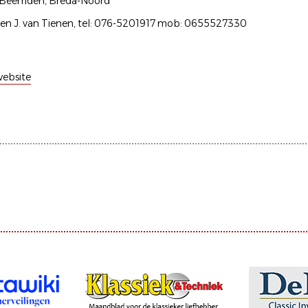
e Beemden, Breda-Noord
ser en J. van Tienen, tel: 076-5201917 mob: 0655527330
ebsite