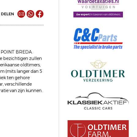
DELEN
NG POINT BREDA.
e bezichtigen zullen
erikaanse oldtimers,
om (mits langer dan 5
iek ten gehore
, verschillende
ratie van zijn kunnen.