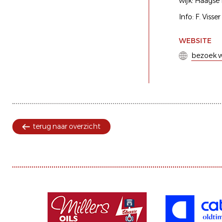
wijk: Haags
Info: F. Vis
WEBSITE
bezoek w
terug naar overzicht