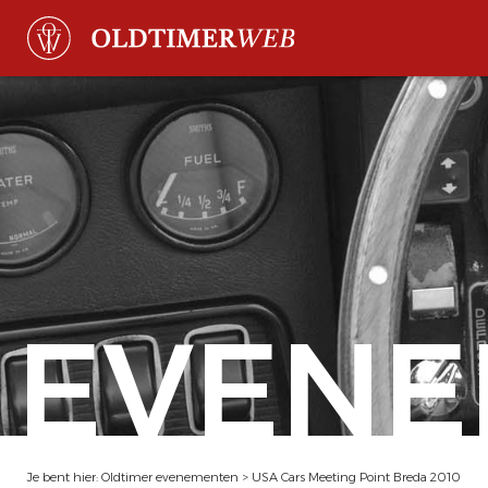
EVENE
Je bent hier:
Oldtimer evenementen
>
USA Cars Meeting Point Breda 2010