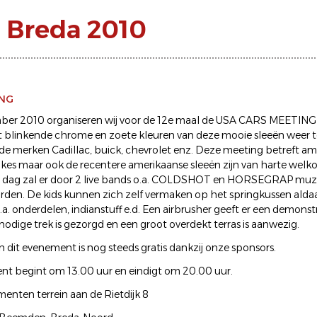
 Breda 2010
ING
ber 2010 organiseren wij voor de 12e maal de USA CARS MEETI
 blinkende chrome en zoete kleuren van deze mooie sleeën weer t
. de merken Cadillac, buick, chevrolet enz. Deze meeting betreft am
trikes maar ook de recentere amerikaanse sleeën zijn van harte welk
e dag zal er door 2 live bands o.a. COLDSHOT en HORSEGRAP muz
den. De kids kunnen zich zelf vermaken op het springkussen aldaar
a. onderdelen, indianstuff e.d. Een airbrusher geeft er een demonst
nodige trek is gezorgd en een groot overdekt terras is aanwezig.
n dit evenement is nog steeds gratis dankzij onze sponsors.
t begint om 13.00 uur en eindigt om 20.00 uur.
menten terrein aan de Rietdijk 8