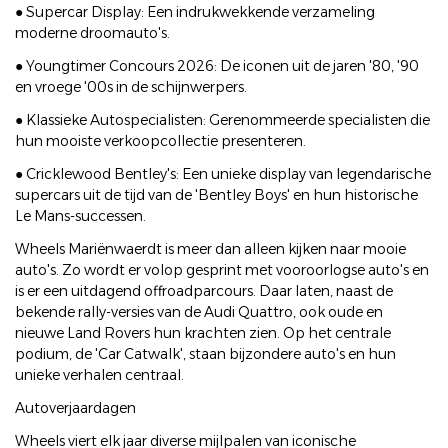
● Supercar Display: Een indrukwekkende verzameling
moderne droomauto's.
● Youngtimer Concours 2026: De iconen uit de jaren '80, '90
en vroege '00s in de schijnwerpers.
● Klassieke Autospecialisten: Gerenommeerde specialisten die
hun mooiste verkoopcollectie presenteren.
● Cricklewood Bentley's: Een unieke display van legendarische
supercars uit de tijd van de 'Bentley Boys' en hun historische
Le Mans-successen.
Wheels Mariënwaerdt is meer dan alleen kijken naar mooie
auto's. Zo wordt er volop gesprint met vooroorlogse auto's en
is er een uitdagend offroadparcours. Daar laten, naast de
bekende rally-versies van de Audi Quattro, ook oude en
nieuwe Land Rovers hun krachten zien. Op het centrale
podium, de 'Car Catwalk', staan bijzondere auto's en hun
unieke verhalen centraal.
Autoverjaardagen
Wheels viert elk jaar diverse mijlpalen van iconische