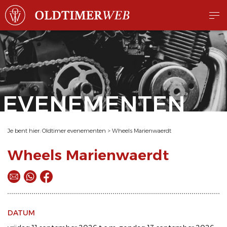
EVENEMENTEN
Je bent hier:
Oldtimer evenementen
>
Wheels Marienwaerdt
Wheels Marienwaerdt
DATUM