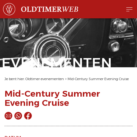
EVENEMENTEN
Je bent hier:
Oldtimer evenementen
>
Mid-Century Summer Evening Cruise
Mid-Century Summer
Evening Cruise