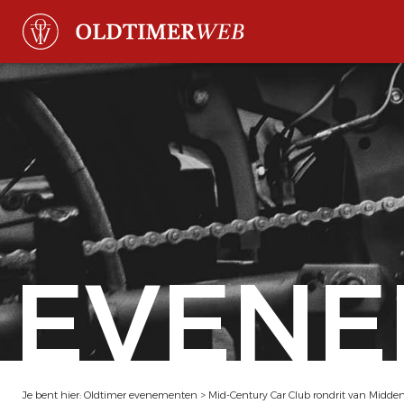
EVENE
Je bent hier:
Oldtimer evenementen
>
Mid-Century Car Club rondrit van Midde