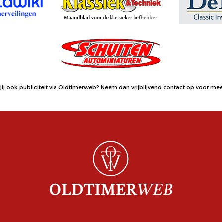
jij ook publiciteit via Oldtimerweb?
Neem dan vrijblijvend contact op
voor meer