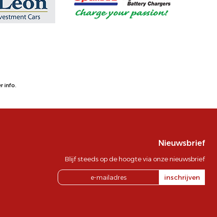
 info.
Nieuwsbrief
Blijf steeds op de hoogte via onze nieuwsbrief
inschrijven