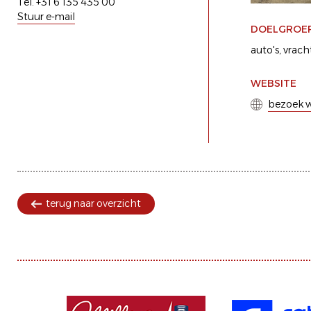
Tel. +31 6 135 435 00
Stuur e-mail
DOELGROE
auto's
vrach
WEBSITE
bezoek w
terug naar overzicht