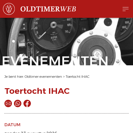
EVENEMENTEN
Je bent hier:
Oldtimer evenementen
>
Toertocht IHAC
Toertocht IHAC
DATUM