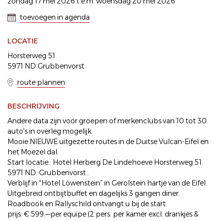
zondag 17 mei 2026 t.e.m. woensdag 20 mei 2026
toevoegen in agenda
LOCATIE
Horsterweg 51
5971 ND Grubbenvorst
route plannen
BESCHRIJVING
Andere data zijn voor groepen of merkenclubs van 10 tot 30
auto's in overleg mogelijk.
Mooie NIEUWE uitgezette routes in de Duitse Vulcan-Eifel en
het Moezel dal.
Start locatie:: Hotel Herberg De Lindehoeve Horsterweg 51.
5971 ND. Grubbenvorst..
Verblijf in “Hotel Löwenstein” in Gerolstein hartje van de Eifel.
Uitgebreid ontbijtbuffet en dagelijks 3 gangen diner.
Roadbook en Rallyschild ontvangt u bij de start.
prijs: € 599.—per equipe (2 pers. per kamer excl. drankjes &