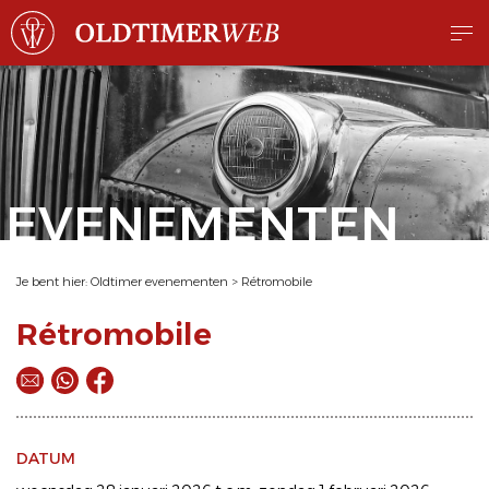
EVENEMENTEN
Je bent hier:
Oldtimer evenementen
>
Rétromobile
Rétromobile
DATUM