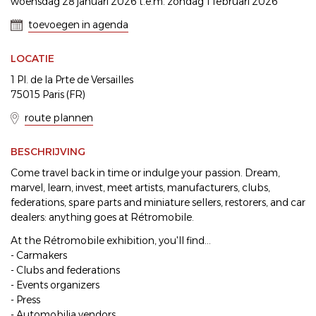
woensdag 28 januari 2026 t.e.m. zondag 1 februari 2026
toevoegen in agenda
LOCATIE
1 Pl. de la Prte de Versailles
75015 Paris (FR)
route plannen
BESCHRIJVING
Come travel back in time or indulge your passion. Dream,
marvel, learn, invest, meet artists, manufacturers, clubs,
federations, spare parts and miniature sellers, restorers, and car
dealers: anything goes at Rétromobile.
At the Rétromobile exhibition, you'll find...
- Carmakers
- Clubs and federations
- Events organizers
- Press
- Automobilia vendors