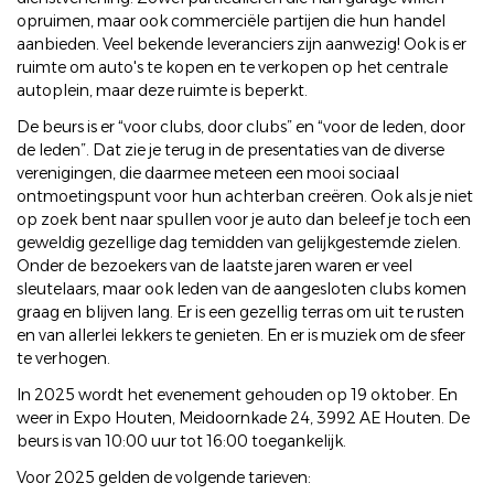
opruimen, maar ook commerciële partijen die hun handel
aanbieden. Veel bekende leveranciers zijn aanwezig! Ook is er
ruimte om auto's te kopen en te verkopen op het centrale
autoplein, maar deze ruimte is beperkt.
De beurs is er “voor clubs, door clubs” en “voor de leden, door
de leden”. Dat zie je terug in de presentaties van de diverse
verenigingen, die daarmee meteen een mooi sociaal
ontmoetingspunt voor hun achterban creëren. Ook als je niet
op zoek bent naar spullen voor je auto dan beleef je toch een
geweldig gezellige dag temidden van gelijkgestemde zielen.
Onder de bezoekers van de laatste jaren waren er veel
sleutelaars, maar ook leden van de aangesloten clubs komen
graag en blijven lang. Er is een gezellig terras om uit te rusten
en van allerlei lekkers te genieten. En er is muziek om de sfeer
te verhogen.
In 2025 wordt het evenement gehouden op 19 oktober. En
weer in Expo Houten, Meidoornkade 24, 3992 AE Houten. De
beurs is van 10:00 uur tot 16:00 toegankelijk.
Voor 2025 gelden de volgende tarieven: