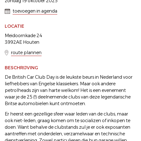
zondag 19 oktober 2025
toevoegen in agenda
LOCATIE
Meidoornkade 24
3992AE Houten
route plannen
BESCHRIJVING
De British Car Club Day is de leukste beurs in Nederland voor
liefhebbers van Engelse klassiekers. Maar ook andere
petrolheads zijn van harte welkom! Het is een evenement
waar je de 25 (!) deelnemende clubs van deze legendarische
Britse automobielen kunt ontmoeten.
Er heerst een gezellige sfeer waar leden van de clubs, maar
ook niet-leden, graag komen om te socializen of inkopen te
doen. Want behalve de clubstands zul je er ook exposanten
aantreffen met onderdelen, verzamelwaar en technische
dienstverlening. Zowel particulieren die hun garage willen