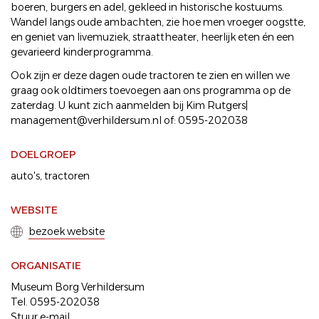
boeren, burgers en adel, gekleed in historische kostuums.
Wandel langs oude ambachten, zie hoe men vroeger oogstte,
en geniet van livemuziek, straattheater, heerlijk eten én een
gevarieerd kinderprogramma.
Ook zijn er deze dagen oude tractoren te zien en willen we
graag ook oldtimers toevoegen aan ons programma op de
zaterdag. U kunt zich aanmelden bij Kim Rutgers|
management@verhildersum.nl of: 0595-202038
DOELGROEP
auto's
tractoren
WEBSITE
bezoek website
ORGANISATIE
Museum Borg Verhildersum
Tel. 0595-202038
Stuur e-mail