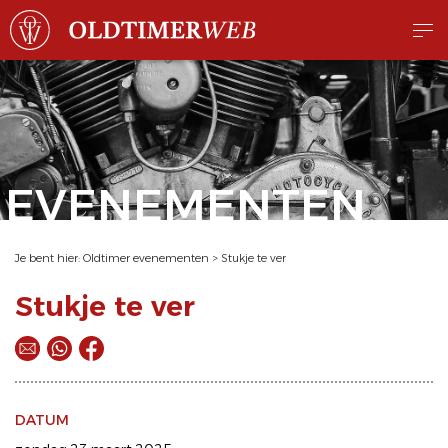
EVENEMENTEN
Je bent hier:
Oldtimer evenementen
>
Stukje te ver
Stukje te ver
DATUM