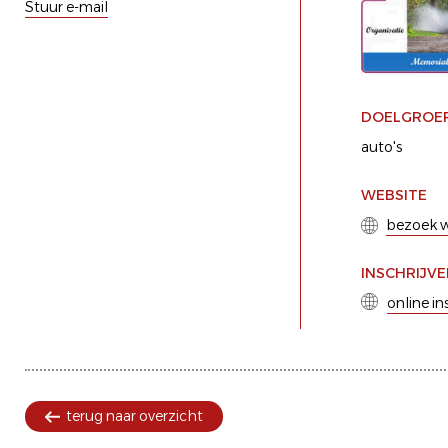
Stuur e-mail
DOELGROE
auto's
WEBSITE
bezoek w
INSCHRIJV
online in
terug naar overzicht