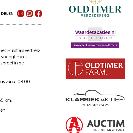
DELEN
et Hulst als vertrek-
n youngtimers.
tsproef in de
n is vanaf 08.00
65 km.
ten