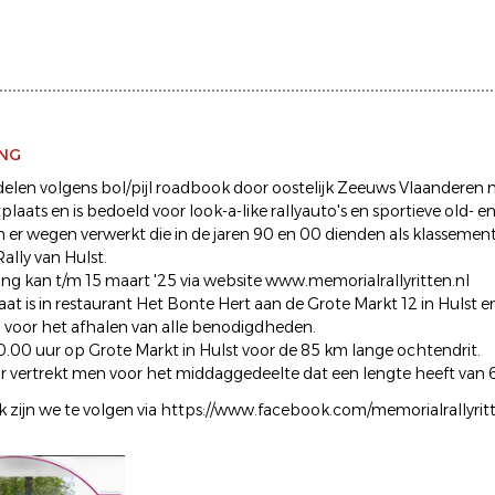
ING
 delen volgens bol/pijl roadbook door oostelijk Zeeuws Vlaanderen m
aats en is bedoeld voor look-a-like rallyauto's en sportieve old- e
ijn er wegen verwerkt die in de jaren 90 en 00 dienden als klassemen
ally van Hulst.
ving kan t/m 15 maart '25 via website www.memorialrallyritten.nl
aat is in restaurant Het Bonte Hert aan de Grote Markt 12 in Hulst e
voor het afhalen van alle benodigdheden.
10.00 uur op Grote Markt in Hulst voor de 85 km lange ochtendrit.
 vertrekt men voor het middaggedeelte dat een lengte heeft van 
zijn we te volgen via https://www.facebook.com/memorialrallyrit