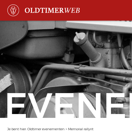
EVENE
Je bent hier:
Oldtimer evenementen
>
Memorial rallyrit