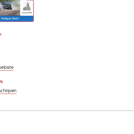
P
ebsite
EN
schrijven