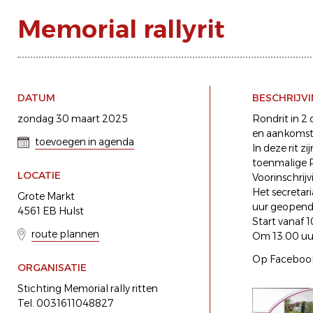
Memorial rallyrit
DATUM
BESCHRIJV
zondag 30 maart 2025
Rondrit in 2
en aankomstpl
toevoegen in agenda
In deze rit z
toenmalige R
LOCATIE
Voorinschrij
Het secretari
Grote Markt
uur geopend 
4561 EB Hulst
Start vanaf 
route plannen
Om 13.00 uur
Op Facebook 
ORGANISATIE
Stichting Memorial rally ritten
Tel. 0031611048827