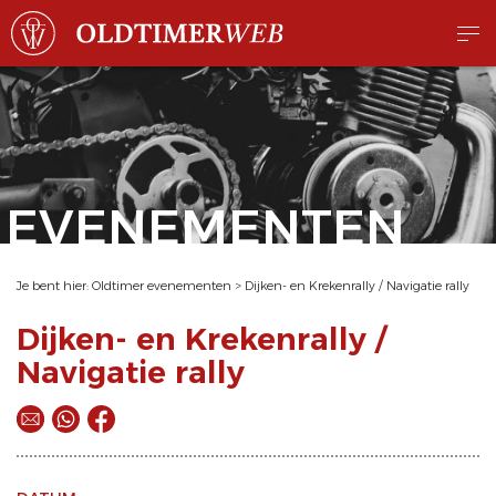
EVENEMENTEN
Je bent hier:
Oldtimer evenementen
>
Dijken- en Krekenrally / Navigatie rally
Dijken- en Krekenrally /
Navigatie rally