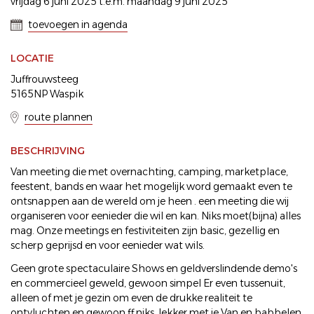
vrijdag 6 juni 2025 t.e.m. maandag 9 juni 2025
toevoegen in agenda
LOCATIE
Juffrouwsteeg
5165NP Waspik
route plannen
BESCHRIJVING
Van meeting die met overnachting, camping, marketplace,
feestent, bands en waar het mogelijk word gemaakt even te
ontsnappen aan de wereld om je heen . een meeting die wij
organiseren voor eenieder die wil en kan. Niks moet(bijna) alles
mag. Onze meetings en festiviteiten zijn basic, gezellig en
scherp geprijsd en voor eenieder wat wils.
Geen grote spectaculaire Shows en geldverslindende demo's
en commercieel geweld, gewoon simpel Er even tussenuit,
alleen of met je gezin om even de drukke realiteit te
ontvluchten en gewoon ff niks, lekker met je Van en babbelen,