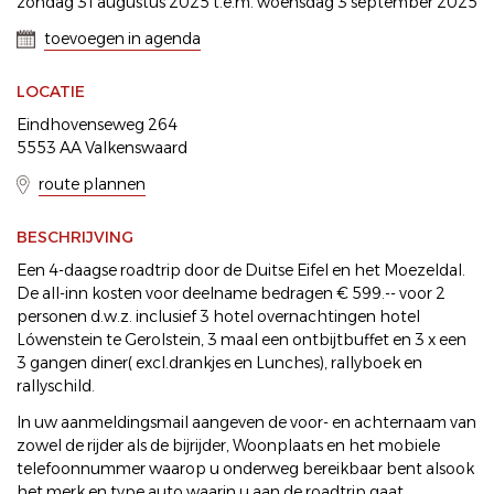
zondag 31 augustus 2025 t.e.m. woensdag 3 september 2025
toevoegen in agenda
LOCATIE
Eindhovenseweg 264
5553 AA Valkenswaard
route plannen
BESCHRIJVING
Een 4-daagse roadtrip door de Duitse Eifel en het Moezeldal.
De all-inn kosten voor deelname bedragen € 599.-- voor 2
personen d.w.z. inclusief 3 hotel overnachtingen hotel
Lówenstein te Gerolstein, 3 maal een ontbijtbuffet en 3 x een
3 gangen diner( excl.drankjes en Lunches), rallyboek en
rallyschild.
In uw aanmeldingsmail aangeven de voor- en achternaam van
zowel de rijder als de bijrijder, Woonplaats en het mobiele
telefoonnummer waarop u onderweg bereikbaar bent alsook
het merk en type auto waarin u aan de roadtrip gaat