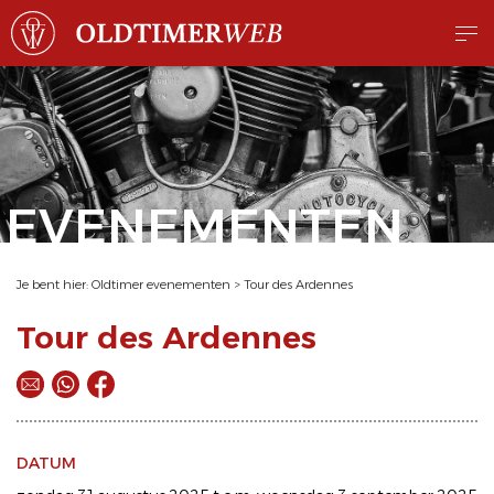
EVENEMENTEN
Je bent hier:
Oldtimer evenementen
>
Tour des Ardennes
Tour des Ardennes
DATUM