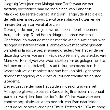
vliegtuig. We rijden van Malaga naar Tarifa waar we per
fastferry oversteken naar de mooie baai van Tanger in
Marokko. De eerste overnachting is in Tanger, de stad die op
de hellingen is gebouwd. De witte en blauwe huizen en de
minaretten zijn van veraf al te zien!
De volgende morgen rijden we door een adembenemend
berglandschap. Rond het middaguur komen we aan in
Chefchaouen, waar de medina met de wit-blauwe gebouwen
de ogen en harten streelt. Hier maken we met onze gids een
wandeling langs de bezienswaardigheden. Aan het einde van
deze dag komen we aan in Fès, de op één na grootste stad van
Marokko. Hier blijven we twee nachten om de gelegenheid te
hebben om deze keizerlijke stad te kunnen bezoeken. Het
wordt ook wel de mooiste stad van het koninkrijk genoemd,
door de mengeling van kunst, cultuur en traditie die de stad
uitademt.
De reis gaat verder naar het zuiden in de richting van het
Atlasgebergte via de pas van Kandar. Bij Ifran is een nationaal
parkn en we rijden door het forêt des Cèdres waar zich een
enorme populatie van apen bevindt. Van Ifran naar Midelt
voert de route ons over de pas Tizi-n-Tretten die 1934 m hoog