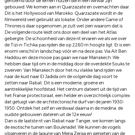
genoemd door de lemen huizen die in een wirwar zijn
gebouwd. We komen aan in Quarzazate en overnachten daar.
Dit is het Hollywood van Marokko: Quarzazate wordt in de
filmwereld veel gebruikt als lokatie. Onder andere Game of
Thrones is daar opgenomen, je zult wel zien waarom dat is.
De volgende route leidt ons door een deel van het Atlas
gebergte. De schoonheid van deze rit ervaren we als we over
de Tizi-n-Tichka pas rijden die op 2260 m hoogte ligt. Er is een
enorm verschil in landschap vóór en na deze pas. Via Aït Ben
Haddou en deze mooie pas gaan we naar Marrakech. We
hebben daar tijd om in de middag door de overdekte Souks te
zwerven. Van Marrakech door het nu vlakke land rijden we
naar de kust naar El Jadida om de volgende dag voort te
zetten naar Rabat. Dit is een moderne, groene en
aantrekkelijke hoofdstad. Het centrum dateert uit de tijd van
het Franse protectoraat, een helder en overzichtelijk complex
dat getuigt van de architectonische durf van de jaren 1930-
1950. Ontdek het zelf en verdwaal daarna in de medina: de
oudste gebouwen dateren uit de 12e eeuw!
Dan is de laatste rit van Rabat naar Tanger, we komen langs
de exotische tuinen van Bouknadel. We kunnen de vogels
observeren in de lagune van Merja Zerga en genieten van de