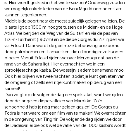
is. Hier wordt geskied in het winterseizoen! Onderweg zouden
we mogelijk enkele leden van de Beni Mguild nomadenstam
kunnen tegenkomen.
Midelt is de poort naar de meest zuidelijk gelegen valleien. De
plaats ligt op 1500 m hoogte tussen de Midden- en de Hoge
Atlas. We berijden de 'Weg van de Sultan' en via de pas van
Tizi-n-Talrhemt (1907m) en de diepe Gorges du Ziz, rijden we
via Erfoud. Daar wordt de geel-roze bebouwing omzoomd
door palmbomen en Tamarisken, die uitbundig roze kunnen
bloeien. Vanuit Erfoud rijden we naar Merzouga dat aan de
rand van de Sahara ligt. Hier overnachten we in een
sprookjesachtige kasba. De woestijn is adembenemend mooi.
Ook hier blijven we twee nachten, zodat je kunt genieten van
de omgeving of zelfs een ritje kunt maken op de rug van een
kameel!
Dan volgt op de volgende dag een spektakel, want we rijden
door de lange en diepe valleien van Marokko. Zo'n
schoonheid heb je nog maar zelden gezien! De Gorges du
Todra is het waard om een film van te maken! We overnachten
in de omgeving van Tinghir. De volgende dag rijden we door
de Dadesvallei die ook wel de vallei van de 1000 kasba's wordt