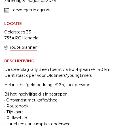
zaterdag 31 augustus 2024
toevoegen in agenda
LOCATIE
Oelersteeg 33
7554 RG Hengelo
route plannen
BESCHRIJVING
De steenslag rally is een toerrit via Bol-Pijl van +/- 140 km
De rit staat open voor Oldtimers/ youngtimers.
Het inschrijfgeld bedraagt € 25,- per persoon.
Bij het inschrijfgeld is inbegrepen:
• Ontvangst met koffie/thee
• Routeboek
• Tijdkaart
• Rallyschild
• Lunch en consumpties onderweg