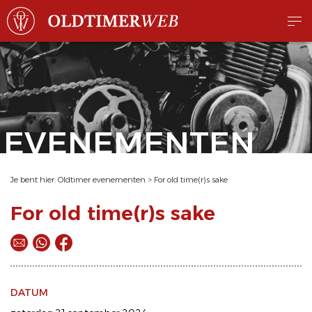
EVENEMENTEN
Je bent hier:
Oldtimer evenementen
>
For old time(r)s sake
For old time(r)s sake
DATUM