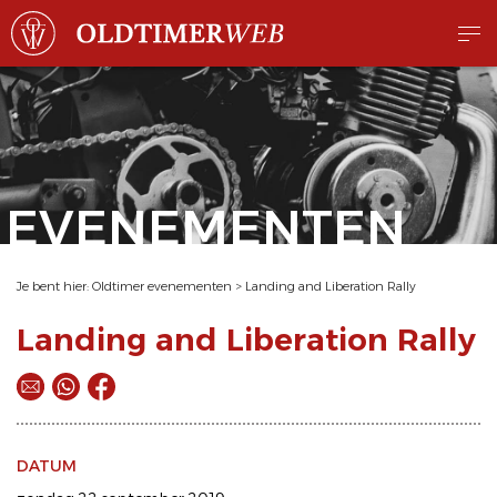
EVENEMENTEN
Je bent hier:
Oldtimer evenementen
>
Landing and Liberation Rally
Landing and Liberation Rally
DATUM