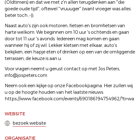
(Oldtimers) en dat we met z'n allen terugdenken aan ''die
goede oude tijd'', oftewel ''vruuuger'' (want vroeger was alles
beter toch ;-)).
Naast auto's zijn ook motoren, fietsen en bromfietsen van
harte welkom. We beginnen om 10 uur 's ochtends en gaan
door tot 11 uur 's avonds. Iedereen mag komen en gaan
wanneer hij of zij wil. Lekker kletsen met elkaar, auto's
bekijken, een hapje eten of drinken op een van de omliggende
terrassen, de keuze is aan u.
Voor vragen neemt u gerust contact op met Jos Peters,
info@jospeters.com
Neem ook een kijkje op onze Facebookpagina. Hier zullen wij
u op de hoogte houden van het laatste nieuws.
https://www.facebook.com/events/690186194754962/?ti=wa
WEBSITE
bezoek website
ORGANISATIE