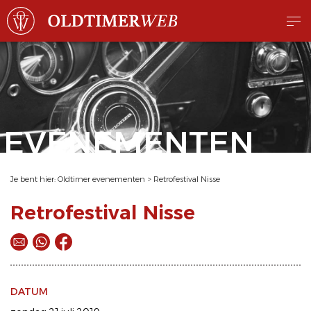
EVENEMENTEN
Je bent hier:
Oldtimer evenementen
>
Retrofestival Nisse
Retrofestival Nisse
DATUM