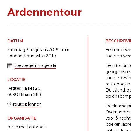
Ardennentour
DATUM
BESCHRIJV
zaterdag 3 augustus 2019 t.e.m.
Een mooi wee
zondag 4 augustus 2019
snelheid weds
toevoegen in agenda
Een Rondrit 
georganiseer
snelheidswed
LOCATIE
routeboek me
Petites Tailles 20
Duitsland, o
6690 Bihain (BE)
op ons campi
route plannen
Deelname pri
Overnachten
ORGANISATIE
voor 3 nach
boeken, adre
peter mastenbroek
ontbijt, lunc