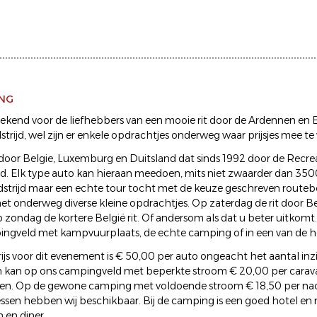
ING
kend voor de liefhebbers van een mooie rit door de Ardennen en Eif
trijd, wel zijn er enkele opdrachtjes onderweg waar prijsjes mee te 
door Belgie, Luxemburg en Duitsland dat sinds 1992 door de Recre
d. Elk type auto kan hieraan meedoen, mits niet zwaarder dan 3500
strijd maar een echte tour tocht met de keuze geschreven routeboe
t onderweg diverse kleine opdrachtjes. Op zaterdag de rit door B
p zondag de kortere België rit. Of andersom als dat u beter uitkom
ngveld met kampvuurplaats, de echte camping of in een van de h
js voor dit evenement is € 50,00 per auto ongeacht het aantal inz
 kan op ons campingveld met beperkte stroom € 20,00 per carava
ten. Op de gewone camping met voldoende stroom € 18,50 per nac
ssen hebben wij beschikbaar. Bij de camping is een goed hotel en 
h en diner.