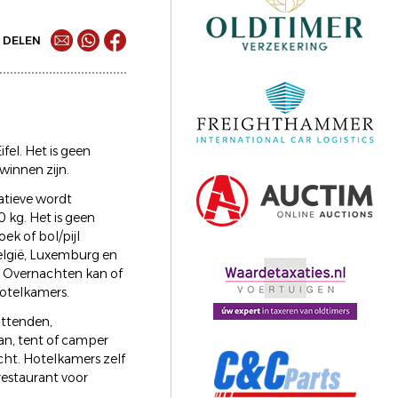
DELEN
el. Het is geen
winnen zijn.
atieve wordt
 kg. Het is geen
k of bol/pijl
elgië, Luxemburg en
t. Overnachten kan of
otelkamers.
ittenden,
n, tent of camper
ht. Hotelkamers zelf
restaurant voor