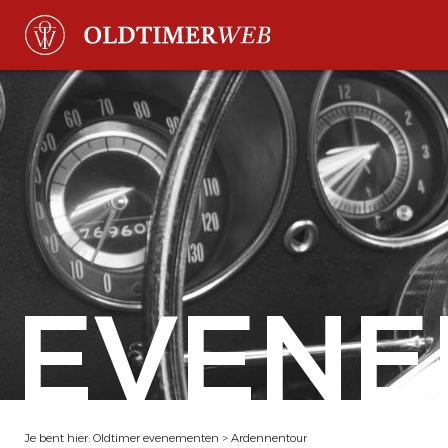
EVENE
Je bent hier:
Oldtimer evenementen
>
Ardennentour