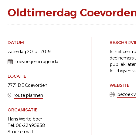
Oldtimerdag Coevorde
DATUM
BESCHRIJV
zaterdag 20 juli 2019
In het centr
deelnemers u
toevoegen in agenda
publiek laten
Inschrijven 
LOCATIE
7771 DE Coevorden
WEBSITE
bezoek w
route plannen
ORGANISATIE
Hans Wortelboer
Tel. 06-22495838
Stuur e-mail