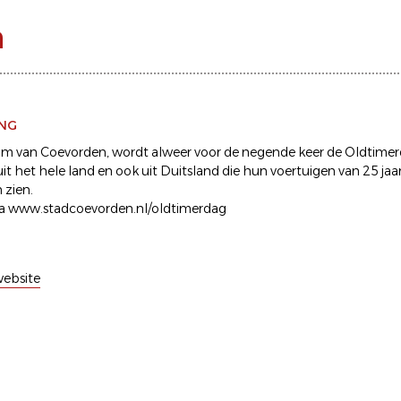
n
ING
um van Coevorden, wordt alweer voor de negende keer de Oldtim
it het hele land en ook uit Duitsland die hun voertuigen van 25 jaa
 zien.
via www.stadcoevorden.nl/oldtimerdag
ebsite