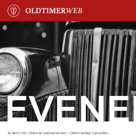
EVENE
Je bent hier:
Oldtimer evenementen
>
Oldtimerdag Coevorden