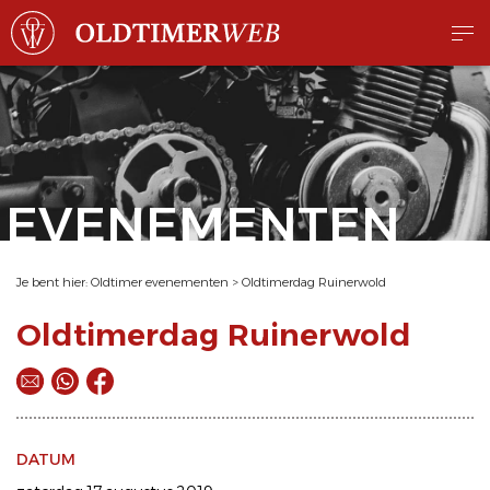
EVENEMENTEN
Je bent hier:
Oldtimer evenementen
>
Oldtimerdag Ruinerwold
Oldtimerdag Ruinerwold
DATUM