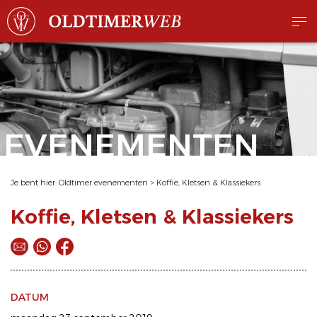
EVENEMENTEN
Je bent hier:
Oldtimer evenementen
>
Koffie, Kletsen & Klassiekers
Koffie, Kletsen & Klassiekers
DATUM