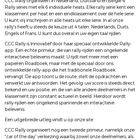
CCC Rally organiseert in Nederland, Duitsland en België 4
Rally series met elk 6 individuele heats. Elke rally serie kent een
klassement per heat en een eindklassement over de hele serie.
U kunt vrij inschrijven in alle heats uit elke serie. In al onze
rally's heeft u steeds de keuze uit 4 talen: Nederlands, Duits,
Engels of Frans. U kunt dus overal in uw eigen taal rijden.
CCC Rally is Innovatief door haar speciaal ontwikkelde Rally-
app. Een echte primeur, die van rally-rijden een ongekende
interactieve belevenis maakt. U rijdt niet meer met een
papieren Roadboek, maar met de speciaal door ons
ontwikkelde rally-app die het traditionele Roadboek
vervangt. De app toont u de route, stelt de opdrachten en
verwerkt uw antwoorden. Het gevolg: uw score is steeds direct
bekend en uw positie, en die van alle andere deelnemers in het
klassement zijn constant actueel in beeld. Hierdoor wordt
rally-rijden een ongekend spannende en interactieve
belevenis.
Een uitgebreide uitleg vindt u op onze site.
CCC Rally organiseert nog een tweede primeur, namelijk onze
“car of the day” verkiezing waarbij zowel onze deelnemers, als