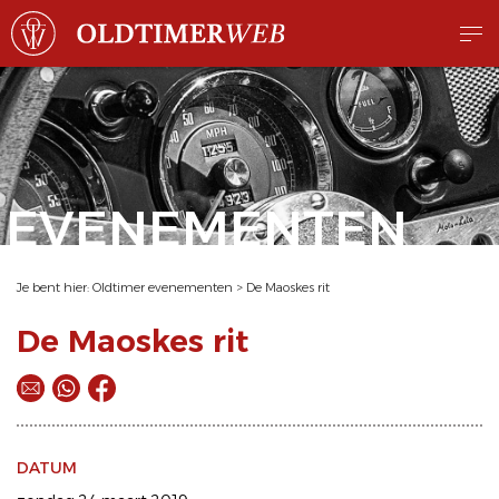
EVENEMENTEN
Je bent hier:
Oldtimer evenementen
>
De Maoskes rit
De Maoskes rit
DATUM