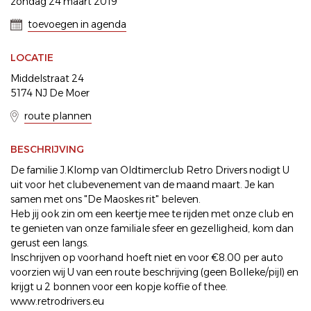
zondag 24 maart 2019
toevoegen in agenda
LOCATIE
Middelstraat 24
5174 NJ De Moer
route plannen
BESCHRIJVING
De familie J.Klomp van Oldtimerclub Retro Drivers nodigt U
uit voor het clubevenement van de maand maart. Je kan
samen met ons "De Maoskes rit" beleven.
Heb jij ook zin om een keertje mee te rijden met onze club en
te genieten van onze familiale sfeer en gezelligheid, kom dan
gerust een langs.
Inschrijven op voorhand hoeft niet en voor €8.00 per auto
voorzien wij U van een route beschrijving (geen Bolleke/pijl) en
krijgt u 2 bonnen voor een kopje koffie of thee.
www.retrodrivers.eu