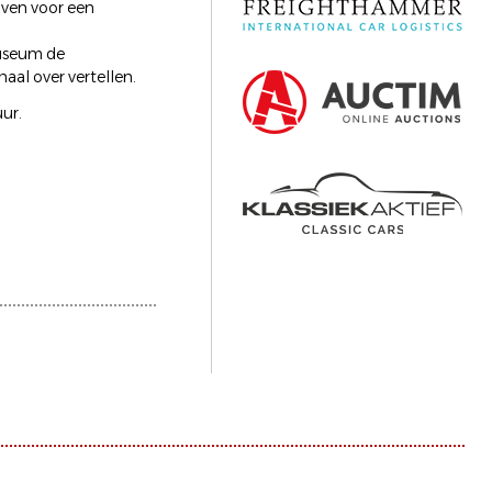
jven voor een
useum de
al over vertellen.
ur.