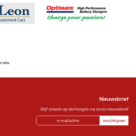
 info.
Nieuwsbrief
Blijf steeds op de hoogte via onze nieuwsbrief
inschrijven