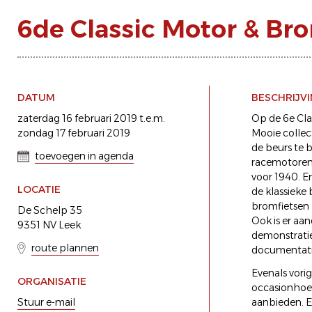
6de Classic Motor & Br
DATUM
BESCHRIJV
zaterdag 16 februari 2019 t.e.m.
Op de 6e Cla
zondag 17 februari 2019
Mooie collec
de beurs te
toevoegen in agenda
racemotoren 
voor 1940. E
LOCATIE
de klassieke 
bromfietsen z
De Schelp 35
Ook is er aan
9351 NV Leek
demonstratie
route plannen
documentatie
Evenals vorig
ORGANISATIE
occasionhoek
Stuur e-mail
aanbieden. E