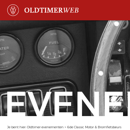
EVENE
Je bent hier:
Oldtimer evenementen
>
6de Classic Motor & Bromfietsbeurs