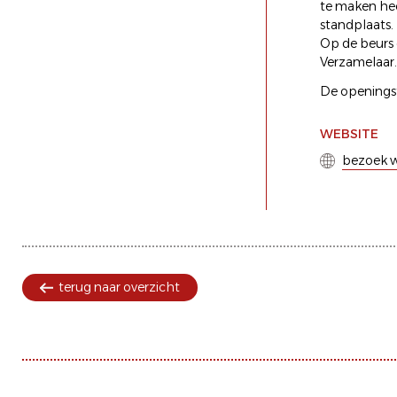
te maken heef
standplaats.
Op de beurs
Verzamelaar.
De openingst
WEBSITE
bezoek w
terug naar overzicht