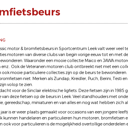
omfietsbeurs
ING
ssic motor & bromfietsbeurs in Sportcentrum Leek valt weer veel te
ties motoren van diverse clubs van begin vorige eeuw tot en met de 
 bewonderen. Waaronder een mooie collectie Maico en JAWA motor
enz.. Ook de Veteranen motoren club ontbreekt niet met een coll
n ook mooie particuliere collecties zijn op de beurs te bewonderen
bromfietsen niet. Merken als Zundap, Kreidler, Puch, Berini, Testi 
ijn volop te zien.
dacht voor de Sinclair elektrische ligfiets .Deze fietsen zijn in 1985
 van deze fietsen op de beurs in Leek. Veel standhouders met onde
, gereedschap, miniaturen en van alles en nog wat hebben zich al
 jaar is er weer plaats gemaakt voor occasions van een jongere leefti
 kunnen handelaren en particulieren hun motoren, bromfietsen e
n ook voor particulieren is de mogelijkheid overtollige onderdelen 