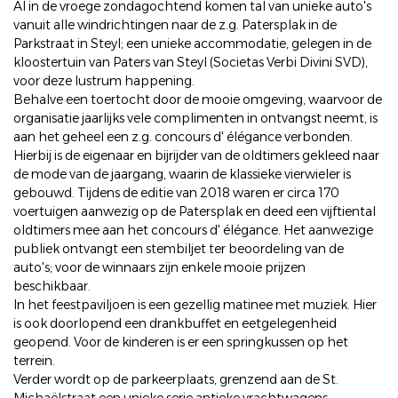
Al in de vroege zondagochtend komen tal van unieke auto's
vanuit alle windrichtingen naar de z.g. Patersplak in de
Parkstraat in Steyl; een unieke accommodatie, gelegen in de
kloostertuin van Paters van Steyl (Societas Verbi Divini SVD),
voor deze lustrum happening.
Behalve een toertocht door de mooie omgeving, waarvoor de
organisatie jaarlijks vele complimenten in ontvangst neemt, is
aan het geheel een z.g. concours d' élégance verbonden.
Hierbij is de eigenaar en bijrijder van de oldtimers gekleed naar
de mode van de jaargang, waarin de klassieke vierwieler is
gebouwd. Tijdens de editie van 2018 waren er circa 170
voertuigen aanwezig op de Patersplak en deed een vijftiental
oldtimers mee aan het concours d' élégance. Het aanwezige
publiek ontvangt een stembiljet ter beoordeling van de
auto's; voor de winnaars zijn enkele mooie prijzen
beschikbaar.
In het feestpaviljoen is een gezellig matinee met muziek. Hier
is ook doorlopend een drankbuffet en eetgelegenheid
geopend. Voor de kinderen is er een springkussen op het
terrein.
Verder wordt op de parkeerplaats, grenzend aan de St.