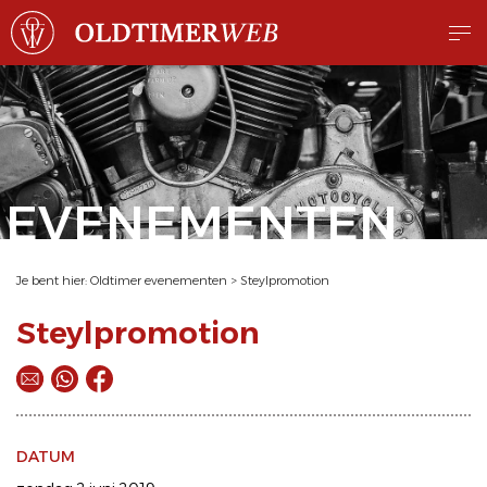
EVENEMENTEN
Je bent hier:
Oldtimer evenementen
>
Steylpromotion
Steylpromotion
DATUM