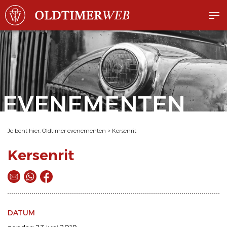
EVENEMENTEN
Je bent hier:
Oldtimer evenementen
>
Kersenrit
Kersenrit
DATUM