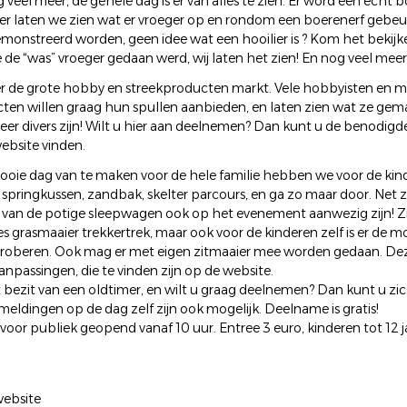
g veel meer, de gehele dag is er van alles te zien. Er word een echt 
r laten we zien wat er vroeger op en rondom een boerenerf gebeurd
emonstreerd worden, geen idee wat een hooilier is ? Kom het bekij
 de “was” vroeger gedaan werd, wij laten het zien! En nog veel meer
er de grote hobby en streekproducten markt. Vele hobbyisten en m
ten willen graag hun spullen aanbieden, en laten zien wat ze ge
eer divers zijn! Wilt u hier aan deelnemen? Dan kunt u de benodigd
bsite vinden.
oie dag van te maken voor de hele familie hebben we voor de kind
 springkussen, zandbak, skelter parcours, en ga zo maar door. Net 
 van de potige sleepwagen ook op het evenement aanwezig zijn! Zi
s grasmaaier trekkertrek, maar ook voor de kinderen zelf is er de 
proberen. Ook mag er met eigen zitmaaier mee worden gedaan. Dez
anpassingen, die te vinden zijn op de website.
t bezit van een oldtimer, en wilt u graag deelnemen? Dan kunt u zic
meldingen op de dag zelf zijn ook mogelijk. Deelname is gratis!
s voor publiek geopend vanaf 10 uur. Entree 3 euro, kinderen tot 12 ja
ebsite