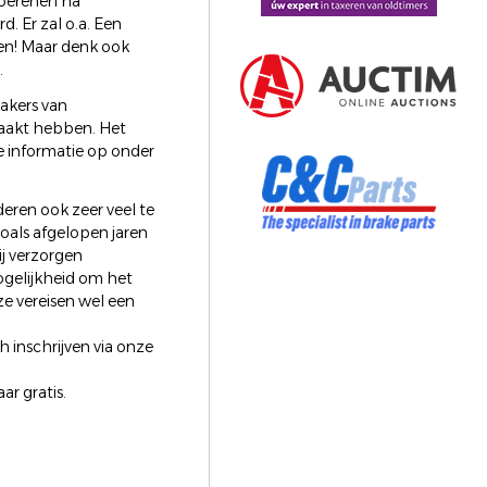
boerenerf na
. Er zal o.a. Een
ken! Maar denk ook
.
akers van
maakt hebben. Het
e informatie op onder
eren ook zeer veel te
zoals afgelopen jaren
j verzorgen
mogelijkheid om het
e vereisen wel een
h inschrijven via onze
ar gratis.