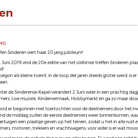
ren
ING
fen Sinderen viert haar 20 jarig jubileum!
Juni 2019 vind de 20e editie van het oldtimer treffen Sinderen plaa
d!
egon als kleine toerrit, in de loop der jaren steeds groter werd, is 
taan.
ter de Sinderense Kapel verandert 2 Juni weer in een prachtig dagje
timers, Live muziek, Kindervermaak, Hobbymarkt en ga zo maar door
word er begonnen met toertochten voor de deelnemers door het 
nd de middag zullen de eerste deelnemers weer binnenkomen, waa
rtuigen een plaatsje geven op het terrein, zodat u het in alle rust 
ers, motoren, trekkers en vrachtwagens, voor ieder is er wat moois 