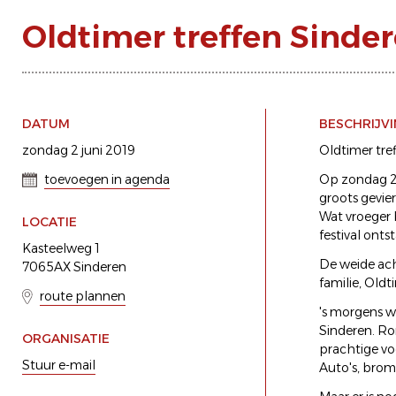
Oldtimer treffen Sinde
DATUM
BESCHRIJV
zondag 2 juni 2019
Oldtimer tref
toevoegen in agenda
Op zondag 2 
groots gevier
Wat vroeger b
LOCATIE
festival onts
Kasteelweg 1
De weide ach
7065AX Sinderen
familie, Old
route plannen
's morgens 
Sinderen. Ro
ORGANISATIE
prachtige voe
Stuur e-mail
Auto's, bromm