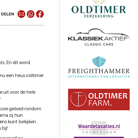
DELEN
ts, En dit word
er nu een heus oldtimer
 uit voor de hele
.
mooie gebied rondom
rna zij hun
eens kunt bekijken.
bij!