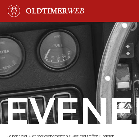
EVENE
Je bent hier:
Oldtimer evenementen
>
Oldtimer treffen Sinderen