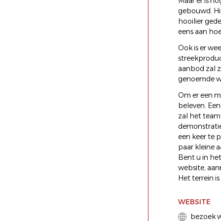
Maar er is no
gebouwd. Hie
hooilier ged
eens aan hoe
Ook is er we
streekproduc
aanbod zal z
genoemde we
Om er een mo
beleven. Een
zal het team
demonstratie
een keer te 
paar kleine a
Bent u in he
website, aan
Het terrein i
WEBSITE
bezoek w