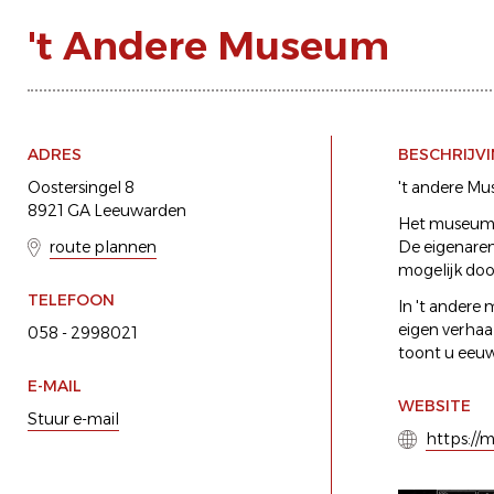
't Andere Museum
ADRES
BESCHRIJV
Oostersingel 8
't andere Mu
8921 GA Leeuwarden
Het museum i
route plannen
De eigenare
mogelijk doo
TELEFOON
In 't andere
eigen verhaal
058 - 2998021
toont u eeu
E-MAIL
WEBSITE
Stuur e-mail
https://