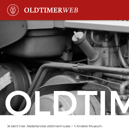
OLDTI
Je bent hier:
Nederlandse oldtimermusea
>
't Andere Museum