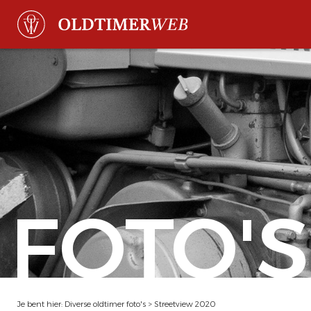
FOTO'S
Je bent hier:
Diverse oldtimer foto's
>
Streetview 2020