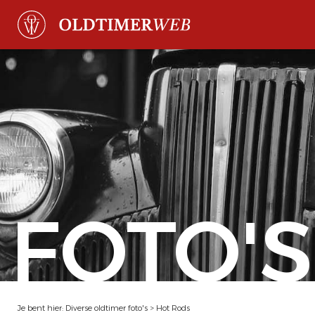
FOTO'S
Je bent hier:
Diverse oldtimer foto's
>
Hot Rods