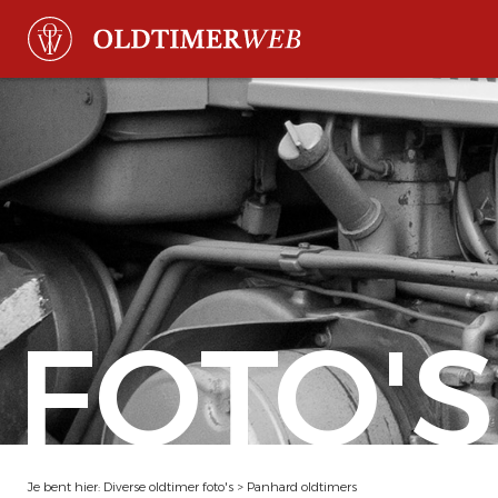
FOTO'S
Je bent hier:
Diverse oldtimer foto's
>
Panhard oldtimers