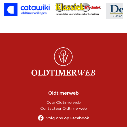
Oldtimerweb
Over Oldtimerweb
Contacteer Oldtimerweb
Volg ons op Facebook