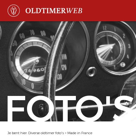
FOTO'S
Je bent hier:
Diverse oldtimer foto's
>
Made in France