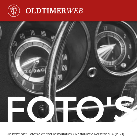
FOTO'S
Je bent hier:
Foto's oldtimer restauraties
>
Restauratie Porsche 914 (1971)