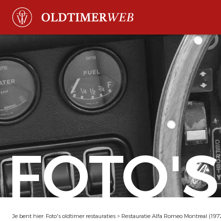
FOTO'S
Je bent hier:
Foto's oldtimer restauraties
>
Restauratie Alfa Romeo Montreal (197