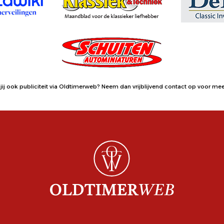
jij ook publiciteit via Oldtimerweb?
Neem dan vrijblijvend contact op
voor meer