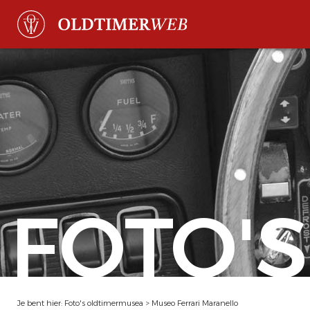
FOTO'S
Je bent hier:
Foto's oldtimermusea
>
Museo Ferrari Maranello