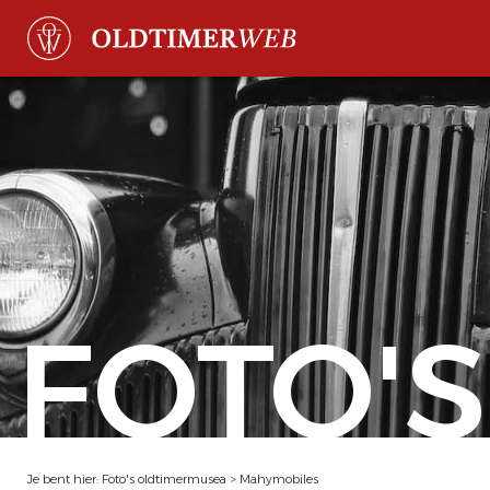
FOTO'S
Je bent hier:
Foto's oldtimermusea
>
Mahymobiles