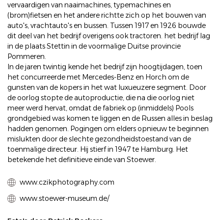
vervaardigen van naaimachines, typemachines en
(brom)fietsen en het andere richtte zich op het bouwen van
auto's, vrachtauto's en bussen. Tussen 1917 en 1926 bouwde
dit deel van het bedrijf overigens ook tractoren. het bedrijf lag
in de plaats Stettin in de voormalige Duitse provincie
Pommeren.
In de jaren twintig kende het bedrijf zijn hoogtijdagen, toen
het concurreerde met Mercedes-Benz en Horch om de
gunsten van de kopers in het wat luxueuzere segment. Door
de oorlog stopte de autoproductie, die na die oorlog niet
meer werd hervat, omdat de fabriek op (inmiddels) Pools
grondgebied was komen te liggen en de Russen alles in beslag
hadden genomen. Pogingen om elders opnieuw te beginnen
mislukten door de slechte gezondheidstoestand van de
toenmalige directeur. Hij stierf in 1947 te Hamburg. Het
betekende het definitieve einde van Stoewer.
www.czikphotography.com
www.stoewer-museum.de/