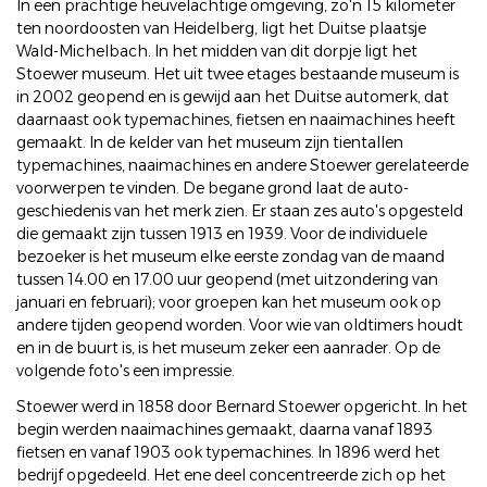
In een prachtige heuvelachtige omgeving, zo'n 15 kilometer
ten noordoosten van Heidelberg, ligt het Duitse plaatsje
Wald-Michelbach. In het midden van dit dorpje ligt het
Stoewer museum. Het uit twee etages bestaande museum is
in 2002 geopend en is gewijd aan het Duitse automerk, dat
daarnaast ook typemachines, fietsen en naaimachines heeft
gemaakt. In de kelder van het museum zijn tientallen
typemachines, naaimachines en andere Stoewer gerelateerde
voorwerpen te vinden. De begane grond laat de auto-
geschiedenis van het merk zien. Er staan zes auto's opgesteld
die gemaakt zijn tussen 1913 en 1939. Voor de individuele
bezoeker is het museum elke eerste zondag van de maand
tussen 14.00 en 17.00 uur geopend (met uitzondering van
januari en februari); voor groepen kan het museum ook op
andere tijden geopend worden. Voor wie van oldtimers houdt
en in de buurt is, is het museum zeker een aanrader. Op de
volgende foto's een impressie.
Stoewer werd in 1858 door Bernard Stoewer opgericht. In het
begin werden naaimachines gemaakt, daarna vanaf 1893
fietsen en vanaf 1903 ook typemachines. In 1896 werd het
bedrijf opgedeeld. Het ene deel concentreerde zich op het