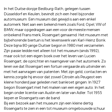
In het Duitse dorpje Bedburg-Rath, gelegen tussen
Düsseldorf en Keulen, bevindt zich een heel bijzonder
automuseum. Een museum dat gewijd is aan een enkel
automerk. Niet aan een bekend merk zoals Ford, Opel, VW of
BMW, maar opgedragen aan een voor de meeste mensen
onbekend Frans merk, Rosengart genaamd. Het museum met
bijbehorende biertuin is het levenswerk van Karl-Heinz Bonk.
Deze bijna 80-jarige Duitser begon in 1980 met verzamelen.
Zijn passie leidde niet alleen tot het museum (sinds 1992),
maar ook tot een eigen boek over het leven van Lucien
Rosengart, de oprichter en naamgever van het automerk. Zo
leren we dat Rosengart een fortuin vergaarde als uitvinder en
met het aanvragen van patenten. Met zijn geld, contacten en
kennis zorgde hij ervoor dat zowel Citroën als Peugeot een
kleine honderd jaar geleden niet bankroet gingen. In 1927
begon Rosengart met het maken van een eigen auto. In het
begin onder licentie van Austin en later van Adler. Tot 1955
liepen er Rosengarts van de band.
Bij een bezoek aan het museum zijn een kleine dertig
Rosengarts te zien in een tot museum omgebouwde schuur