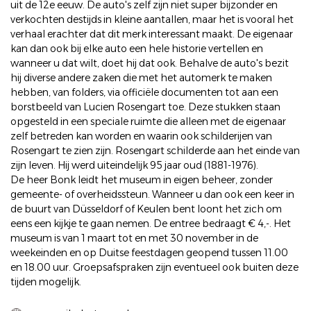
uit de 12e eeuw. De auto's zelf zijn niet super bijzonder en
verkochten destijds in kleine aantallen, maar het is vooral het
verhaal erachter dat dit merk interessant maakt. De eigenaar
kan dan ook bij elke auto een hele historie vertellen en
wanneer u dat wilt, doet hij dat ook. Behalve de auto's bezit
hij diverse andere zaken die met het automerk te maken
hebben, van folders, via officiële documenten tot aan een
borstbeeld van Lucien Rosengart toe. Deze stukken staan
opgesteld in een speciale ruimte die alleen met de eigenaar
zelf betreden kan worden en waarin ook schilderijen van
Rosengart te zien zijn. Rosengart schilderde aan het einde van
zijn leven. Hij werd uiteindelijk 95 jaar oud (1881-1976).
De heer Bonk leidt het museum in eigen beheer, zonder
gemeente- of overheidssteun. Wanneer u dan ook een keer in
de buurt van Düsseldorf of Keulen bent loont het zich om
eens een kijkje te gaan nemen. De entree bedraagt € 4,-. Het
museum is van 1 maart tot en met 30 november in de
weekeinden en op Duitse feestdagen geopend tussen 11.00
en 18.00 uur. Groepsafspraken zijn eventueel ook buiten deze
tijden mogelijk.