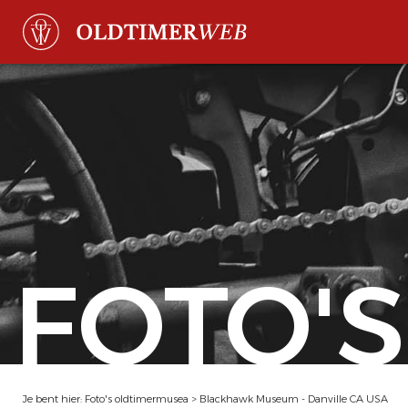
FOTO'S
Je bent hier:
Foto's oldtimermusea
>
Blackhawk Museum - Danville CA USA