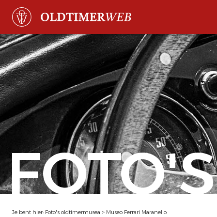
FOTO'S
Je bent hier:
Foto's oldtimermusea
>
Museo Ferrari Maranello