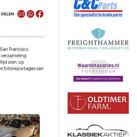
DELEN
f San Francisco
e verzameling
ijd zien, op
de fotoreportages van