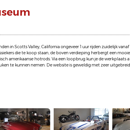
useum
den in Scotts Valley, California ongeveer 1 uur rijden zuidelijk vana
ssiekers die te koop staan, de boven verdieping herbergt een mooi
sch amerikaanse hotrods. Via een loopbrug kun je de werkplaats alt
keuken te kunnen nemen. De website is geweldig met zeer uitgebrei