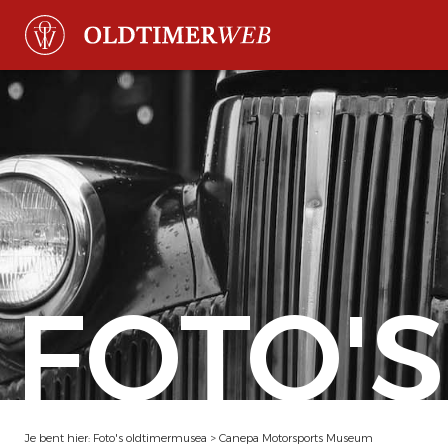
FOTO'S
Je bent hier:
Foto's oldtimermusea
>
Canepa Motorsports Museum