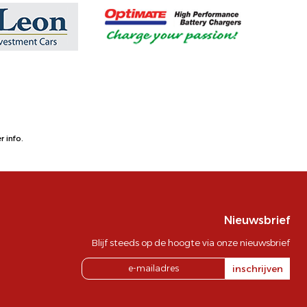
 info.
Nieuwsbrief
Blijf steeds op de hoogte via onze nieuwsbrief
inschrijven