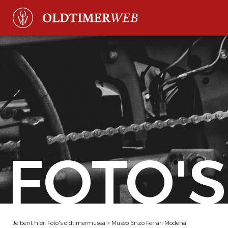
FOTO'S
Je bent hier:
Foto's oldtimermusea
>
Museo Enzo Ferrari Modena